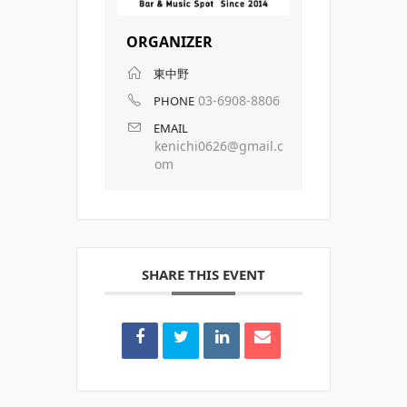
ORGANIZER
東中野
03-6908-8806
PHONE
EMAIL
kenichi0626@gmail.c
om
SHARE THIS EVENT