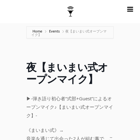
m
Home
Events
夜【まいまい式オープンマ
イク】
夜【まいまい式オ
ープンマイク】
▶︎-弾き語り初心者“式部+Guest”によるオ
ープンマイク♪【まいまい式オープンマイ
ク】-
《まいまい
式》→
音楽を通じて出会った2人が組む事で、こ