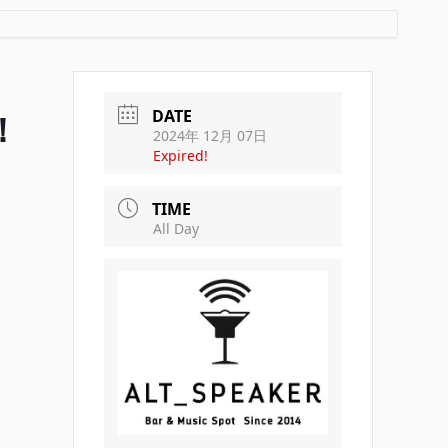
DATE
！
2024年 12月 07日
Expired!
TIME
All Day