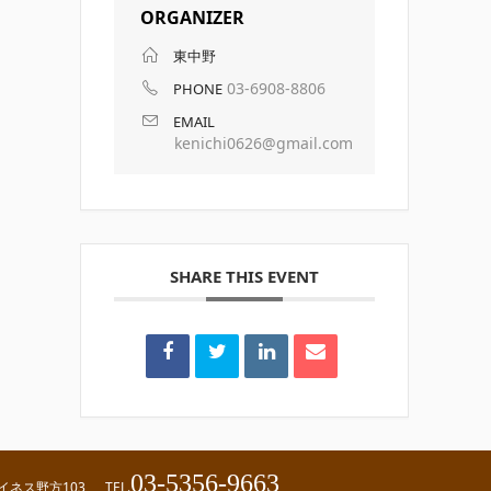
ORGANIZER
東中野
03-6908-8806
PHONE
EMAIL
kenichi0626@gmail.com
SHARE THIS EVENT
03-5356-9663
ハイネス野方103
TEL.