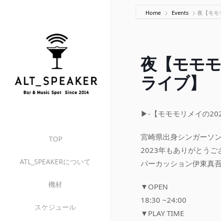
Home
Events
夜【モモ
夜【モモモ
ライブ】
▶︎-【モモモリメイの2
宮崎県出身シンガーソ
TOP
2023年もありがとう
ATL_SPEAKERについて
パーカッション伊東真
機材
▼OPEN
18:30 ~24:00
スケジュール
▼PLAY TIME