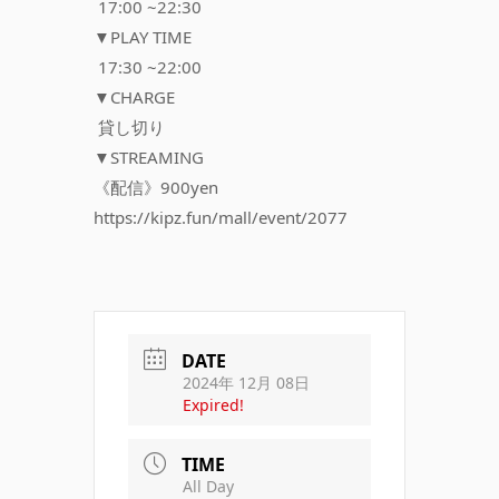
17:00 ~22:30
▼PLAY TIME
17:30 ~22:00
▼CHARGE
貸し切り
▼STREAMING
《配信》900yen
https://kipz.fun/mall/event/2077
DATE
2024年 12月 08日
Expired!
TIME
All Day