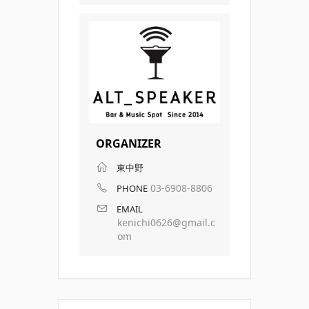
ORGANIZER
東中野
03-6908-8806
PHONE
EMAIL
kenichi0626@gmail.c
om