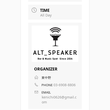
TIME
All Day
ORGANIZER
東中野
03-6908-8806
PHONE
EMAIL
kenichi0626@gmail.c
om