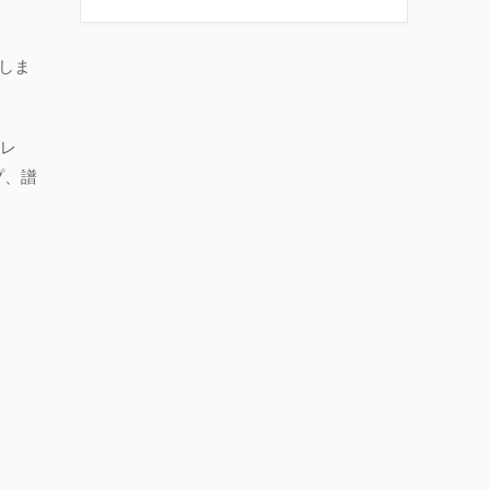
しま
レ
プ、譜