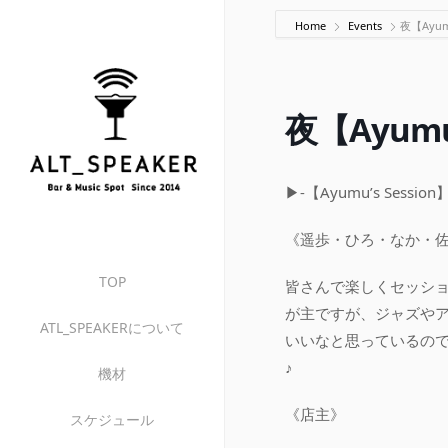
Home
Events
夜【Ayumu
夜【Ayumu’
▶︎-【Ayumu’s Session】
《遥歩・ひろ・なか・
TOP
皆さんで楽しくセッショ
が主ですが、ジャズやア
ATL_SPEAKERについて
いいなと思っているの
♪
機材
《店主》
スケジュール