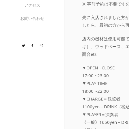
※ 事前予約は不要です
アクセス
先に入店されました方
お問い合わせ
したら、最初の方から
店内の機材は使用可能
Twitter
Facebook
Instagram
キ）、ウッドベース、
面台ets.
▼OPEN ~CLOSE
17:00 ~23:00
▼PLAY TIME
18:00 ~22:00
▼CHARGE＝観覧者
1100yen＋DRINK（税
▼PLAYER＝演奏者
《一般》1650yen＋DR