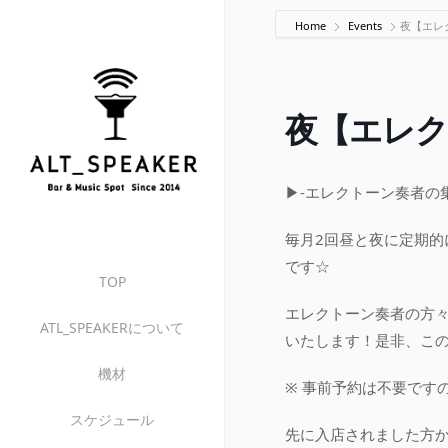
Home
Events
夜【エレク
夜【エレクト
▶-エレクトーン奏者の集い
毎月2回昼と夜に定期
です☆
TOP
エレクトーン奏者の方
ATL_SPEAKERについて
いたします！是非、この
機材
※ 事前予約は不要です
スケジュール
先に入店されました方か