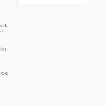
。
ル&
マイ
を楽し
更なる