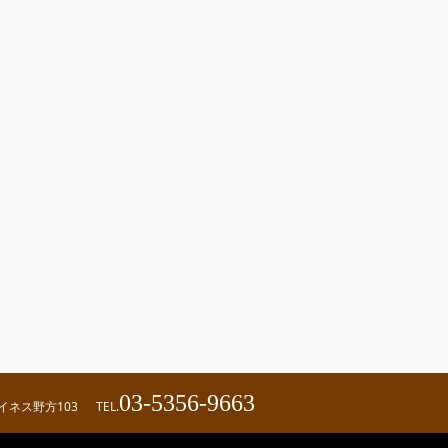
03-5356-9663
ハイネス野方103
TEL.