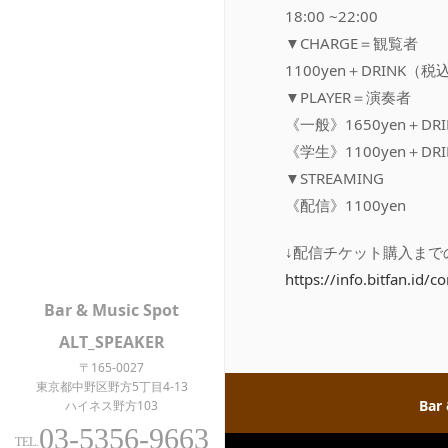
18:00 ~22:00
▼CHARGE＝観覧者
1100yen＋DRINK（税
▼PLAYER＝演奏者
《一般》1650yen＋DR
《学生》1100yen＋D
▼STREAMING
《配信》1100yen
↓配信チケット購入まで
https://info.bitfan.id/
Bar & Music Spot
ALT_SPEAKER
〒165-0027
東京都中野区野方5丁目4-13
Bar
ハイネス野方103
03-5356-9663
TEL.