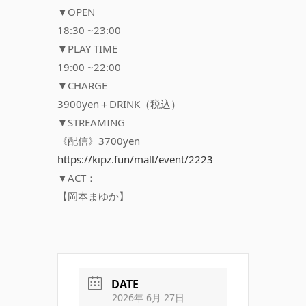
▼OPEN
18:30 ~23:00
▼PLAY TIME
19:00 ~22:00
▼CHARGE
3900yen＋DRINK（税込）
▼STREAMING
《配信》3700yen
https://kipz.fun/mall/event/2223
▼ACT：
【岡本まゆか】
DATE
2026年 6月 27日