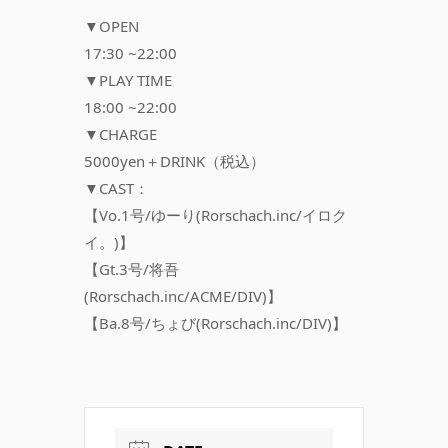
▼OPEN
17:30 ~22:00
▼PLAY TIME
18:00 ~22:00
▼CHARGE
5000yen＋DRINK（税込）
▼CAST：
【Vo.1号/ゆーり(Rorschach.inc/イロク
イ。)】
【Gt.3号/将吾
(Rorschach.inc/ACME/DIV)】
【Ba.8号/ちょび(Rorschach.inc/DIV)】