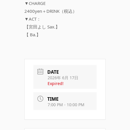
▼CHARGE
2400yen＋DRINK（税込）
▼ACT：
【宮田よし Sax.】
【 Ba.】
DATE
2026年 6月 17日
Expired!
TIME
7:00 PM - 10:00 PM