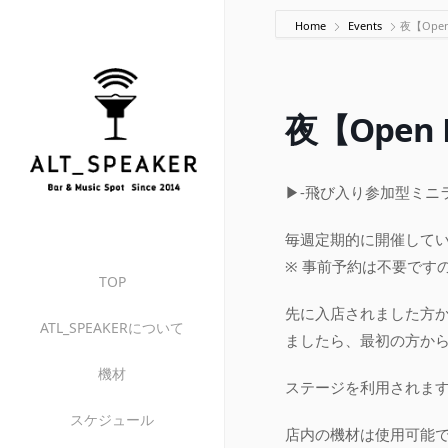
Home
Events
夜【Open
夜【Open 
▶-飛び入り参加型ミニライ
毎週定期的に開催して
※ 事前予約は不要です
TOP
先に入店されました方
ATL_SPEAKERについて
ましたら、最初の方か
機材
ステージを利用されます
スケジュール
店内の機材は使用可能