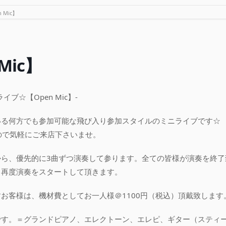
 Mic】
Mic】
ブ☆【Open Mic】-
いる何方でも参加可能な飛び入り参加スタイルのミニライブです☆
ので気軽にご来店下さいませ。
から、優先的に3曲ずつ演奏して参ります。全ての皆様が演奏を終了
ら再度演奏をスタートして頂きます。
お客様は、機材費としてお一人様＠1100円（税込）頂戴致します
です。＝グランドピアノ、エレクトーン、エレピ、ギター（スティー