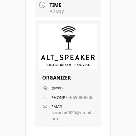
TIME
All Day
ORGANIZER
東中野
03-6908-8806
PHONE
EMAIL
kenichi0626@gmail.c
om