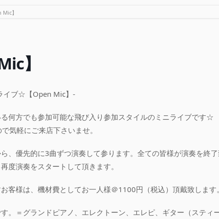
 Mic】
Mic】
ブ☆【Open Mic】-
いる何方でも参加可能な飛び入り参加スタイルのミニライブです☆
ので気軽にご来店下さいませ。
から、優先的に3曲ずつ演奏して参ります。全ての皆様が演奏を終了
ら再度演奏をスタートして頂きます。
お客様は、機材費としてお一人様＠1100円（税込）頂戴致します
です。＝グランドピアノ、エレクトーン、エレピ、ギター（スティー