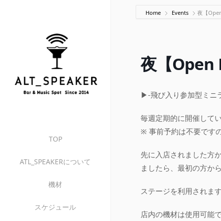
Home
Events
夜【Open
夜【Open 
▶-飛び入り参加型ミニライ
毎週定期的に開催して
※ 事前予約は不要です
TOP
先に入店されました方
ATL_SPEAKERについて
ましたら、最初の方か
機材
ステージを利用されます
スケジュール
店内の機材は使用可能