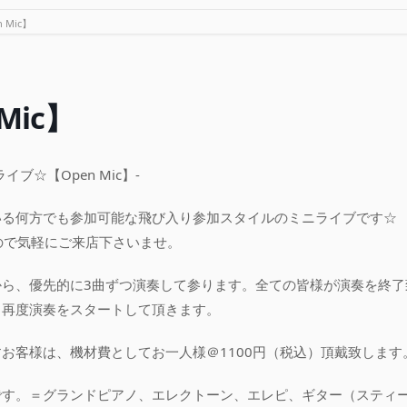
 Mic】
Mic】
ブ☆【Open Mic】-
いる何方でも参加可能な飛び入り参加スタイルのミニライブです☆
ので気軽にご来店下さいませ。
から、優先的に3曲ずつ演奏して参ります。全ての皆様が演奏を終了
ら再度演奏をスタートして頂きます。
お客様は、機材費としてお一人様＠1100円（税込）頂戴致します
です。＝グランドピアノ、エレクトーン、エレピ、ギター（スティー