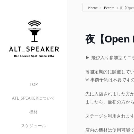
Home
Events
夜【Open
夜【Open 
▶-飛び入り参加型ミニライ
毎週定期的に開催して
※ 事前予約は不要です
TOP
先に入店されました方
ATL_SPEAKERについて
ましたら、最初の方か
機材
ステージを利用されます
スケジュール
店内の機材は使用可能