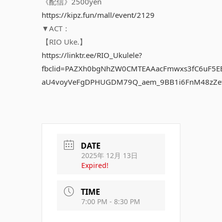
《配信》2500yen
https://kipz.fun/mall/event/2129
▼ACT：
【RIO Uke.】
https://linktr.ee/RIO_Ukulele?
fbclid=PAZXh0bgNhZW0CMTEAAacFmwxs3fC6uF5EB
aU4voyVeFgDPHUGDM79Q_aem_9BB1i6FnM48zZe
DATE
2025年 12月 13日
Expired!
TIME
7:00 PM - 8:30 PM