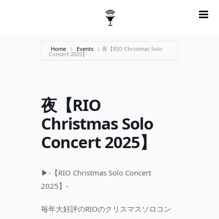
m
Home
Events
夜【RIO Christmas Solo
Concert 2025】
夜【RIO
Christmas Solo
Concert 2025】
▶︎-【RIO Christmas Solo Concert
2025】-
毎年大好評のRIOのクリスマスソロコン