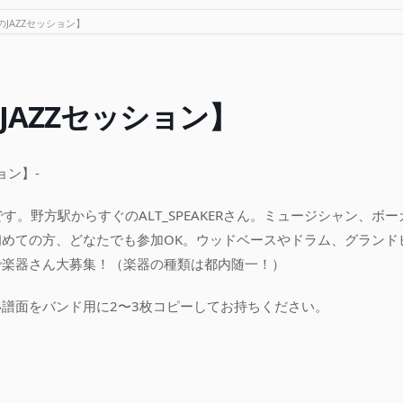
JAZZセッション】
JAZZセッション】
ョン】-
です。野方駅からすぐのALT_SPEAKERさん。ミュージシャン、ボー
めての方、どなたでも参加OK。ウッドベースやドラム、グランド
で楽器さん大募集！（楽器の種類は都内随一！）
譜面をバンド用に2〜3枚コピーしてお持ちください。