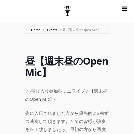
m
Home
Events
昼【週末昼のOpen Mic】
昼【週末昼のOpen
Mic】
▷-飛び入り参加型ミニライブ☆【週末昼
のOpen Mic】-
先に入店されました方から優先的に3曲ず
つ演奏して頂きます。全ての皆様が演奏
を終了致しましたら、最初の方から再度