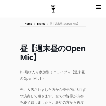
m
Home
Events
昼【週末昼のOpen Mic】
昼【週末昼のOpen
Mic】
▷-飛び入り参加型ミニライブ☆【週末昼
のOpen Mic】-
先に入店されました方から優先的に3曲ず
つ演奏して頂きます。全ての皆様が演奏
を終了致しましたら、最初の方から再度