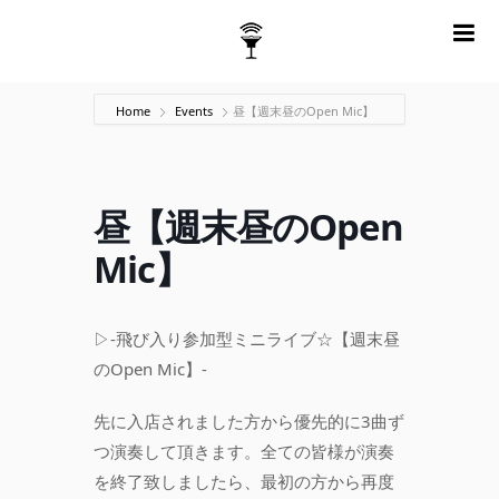
m
Home
Events
昼【週末昼のOpen Mic】
昼【週末昼のOpen
Mic】
▷-飛び入り参加型ミニライブ☆【週末昼
のOpen Mic】-
先に入店されました方から優先的に3曲ず
つ演奏して頂きます。全ての皆様が演奏
を終了致しましたら、最初の方から再度