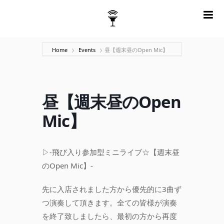
m
Home
Events
昼【週末昼のOpen Mic】
昼【週末昼のOpen
Mic】
▷-飛び入り参加型ミニライブ☆【週末昼
のOpen Mic】-
先に入店されました方から優先的に3曲ず
つ演奏して頂きます。全ての皆様が演奏
を終了致しましたら、最初の方から再度