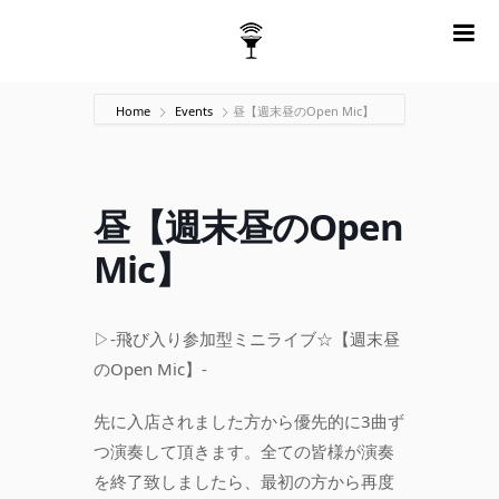
m
Home
Events
昼【週末昼のOpen Mic】
昼【週末昼のOpen
Mic】
▷-飛び入り参加型ミニライブ☆【週末昼
のOpen Mic】-
先に入店されました方から優先的に3曲ず
つ演奏して頂きます。全ての皆様が演奏
を終了致しましたら、最初の方から再度