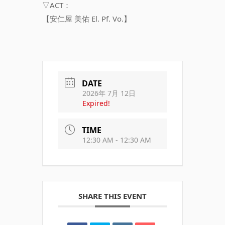
▽ACT：
【安仁屋 美佑 El. Pf. Vo.】
DATE
2026年 7月 12日
Expired!
TIME
12:30 AM - 12:30 AM
SHARE THIS EVENT