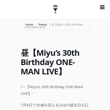
m
Home
Events
昼【Miyu’s 30th Birthday
ONE-MAN LIVE】
昼【Miyu’s 30th
Birthday ONE-
MAN LIVE】
▷-【Miyu’s 30th Birthday ONE-MAN
LIVE】-
7月8日で30歳を迎えるみゆの誕生日を記