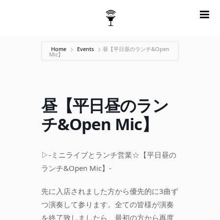
m
Home
Events
昼【平日昼のランチ&Open
Mic】
昼【平日昼のラン
チ&Open Mic】
▷-ミニライブとランチ営業☆【平日昼の
ランチ&Open Mic】-
先に入店されました方から優先的に3曲ず
つ演奏して参ります。全ての皆様が演奏
を終了致しましたら、最初の方から再度