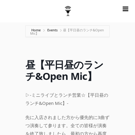
m
Home
Events
昼【平日昼のランチ&Open
Mic】
昼【平日昼のラン
チ&Open Mic】
▷-ミニライブとランチ営業☆【平日昼の
ランチ&Open Mic】-
先に入店されました方から優先的に3曲ず
つ演奏して参ります。全ての皆様が演奏
を終了致しましたら、最初の方から再度