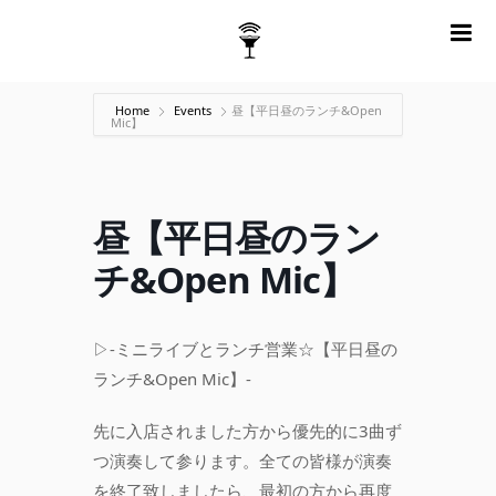
m
Home
Events
昼【平日昼のランチ&Open
Mic】
昼【平日昼のラン
チ&Open Mic】
▷-ミニライブとランチ営業☆【平日昼の
ランチ&Open Mic】-
先に入店されました方から優先的に3曲ず
つ演奏して参ります。全ての皆様が演奏
を終了致しましたら、最初の方から再度