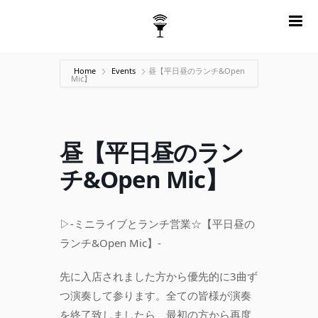
m
Home
Events
昼【平日昼のランチ&Open
Mic】
昼【平日昼のラン
チ&Open Mic】
▷-ミニライブとランチ営業☆【平日昼の
ランチ&Open Mic】-
先に入店されました方から優先的に3曲ず
つ演奏して参ります。全ての皆様が演奏
を終了致しましたら、最初の方から再度