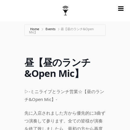
m
Home
Events
昼【昼のランチ&Open
Mic】
昼【昼のランチ
&Open Mic】
▷-ミニライブとランチ営業☆【昼のラン
チ&Open Mic】-
先に入店されました方から優先的に3曲ず
つ演奏して参ります。全ての皆様が演奏
を終了致しましたら、最初の方から再度