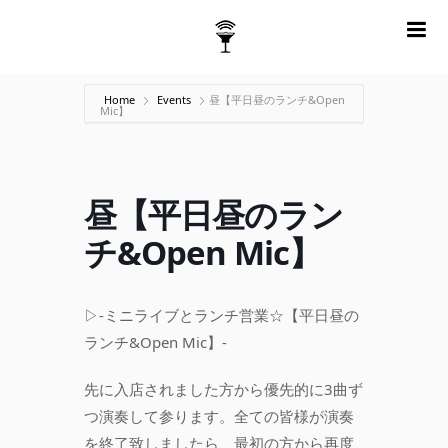
m
Home
Events
昼【平日昼のランチ&Open
Mic】
昼【平日昼のラン
チ&Open Mic】
▷-ミニライブとランチ営業☆【平日昼の
ランチ&Open Mic】-
先に入店されました方から優先的に3曲ず
つ演奏して参ります。全ての皆様が演奏
を終了致しましたら、最初の方から再度