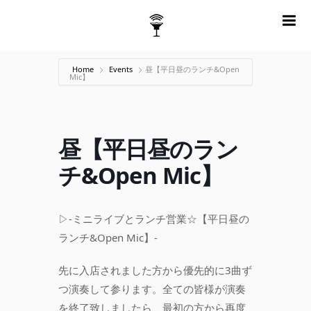
m
Home
Events
昼【平日昼のランチ&Open
Mic】
昼【平日昼のラン
チ&Open Mic】
▷-ミニライブとランチ営業☆【平日昼の
ランチ&Open Mic】-
先に入店されました方から優先的に3曲ず
つ演奏して参ります。全ての皆様が演奏
を終了致しましたら、最初の方から再度