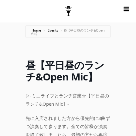
m
Home
Events
昼【平日昼のランチ&Open
Mic】
昼【平日昼のラン
チ&Open Mic】
▷-ミニライブとランチ営業☆【平日昼の
ランチ&Open Mic】-
先に入店されました方から優先的に3曲ず
つ演奏して参ります。全ての皆様が演奏
を終了致しましたら、最初の方から再度