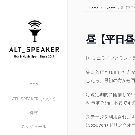
Home
Events
昼【平日昼
昼【平日昼の
▷-ミニライブとランチ営
先に入店されました方
したら、最初の方から
TOP
毎週定期的に開催して
ATL_SPEAKERについて
※ 事前予約は不要です
機材
ステージを利用されます
は550yen+ドリンク
スケジュール