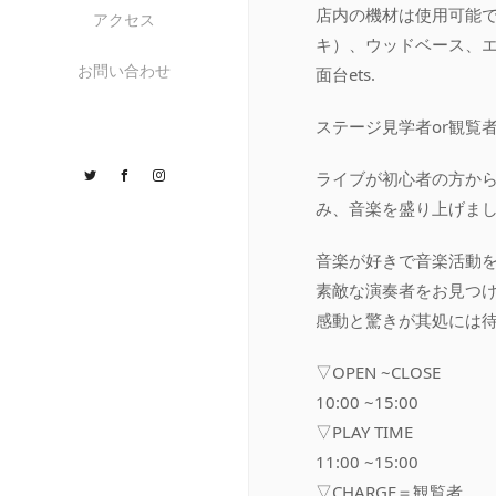
店内の機材は使用可能
アクセス
キ）、ウッドベース、
お問い合わせ
面台ets.
ステージ見学者or観覧
Twitter
Facebook
Instagram
ライブが初心者の方か
み、音楽を盛り上げまし
音楽が好きで音楽活動
素敵な演奏者をお見つ
感動と驚きが其処には
▽OPEN ~CLOSE
10:00 ~15:00
▽PLAY TIME
11:00 ~15:00
▽CHARGE＝観覧者