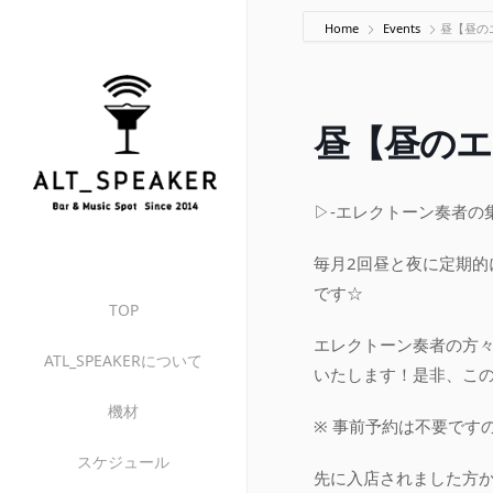
Home
Events
昼【昼のエ
昼【昼のエレ
▷-エレクトーン奏者の集
毎月2回昼と夜に定期
です☆
TOP
エレクトーン奏者の方
ATL_SPEAKERについて
いたします！是非、この
機材
※ 事前予約は不要です
スケジュール
先に入店されました方か