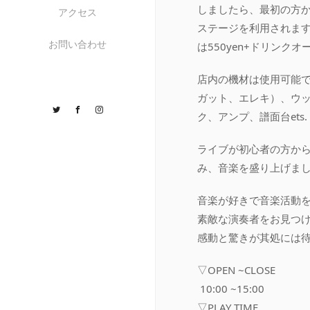
しましたら、最初の方
アクセス
ステージを利用されます
お問い合わせ
は550yen+ドリンク
店内の機材は使用可能
ガット、エレキ）、ウ
Twitter
Facebook
Instagram
ク、アンプ、譜面台ets.
ライブが初心者の方か
み、音楽を盛り上げまし
音楽が好きで音楽活動
素敵な演奏者をお見つ
感動と驚きが其処には
▽OPEN ~CLOSE
10:00 ~15:00
▽PLAY TIME