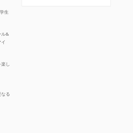
〔学生
ル&
マイ
を楽し
更なる