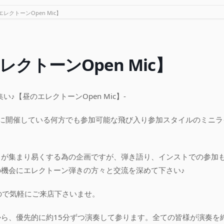
レクトーンOpen Mic】
クトーンOpen Mic】
い♪【昼のエレクトーンOpen Mic】-
的に開催している何方でも参加可能な飛び入り参加スタイルのミニラ
々が集まり易くする為の企画ですが、弾き語り、インストでの参加
機会にエレクトーン弾きの方々と交流を深めて下さい♪
ので気軽にご来店下さいませ。
ら、優先的に約15分ずつ演奏して参ります。全ての皆様が演奏を