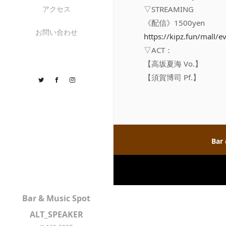
アクセス
▽STREAMING
《配信》1500yen
お問い合わせ
https://kipz.fun/mall/
▽ACT：
【高坂夏海 Vo.】
【須賀博司 Pf.】
Twitter
Facebook
Instagram
Bar
Bar & Music Spot
ALT_SPEAKER