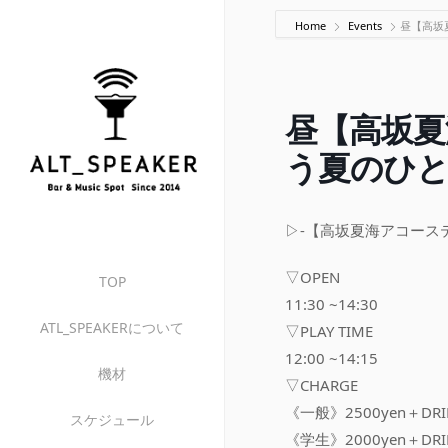
Home
Events
昼【高坂
昼【高坂夏
う夏のひ
▷-【高坂夏海アコース
▽OPEN
TOP
11:30 ~14:30
ATL_SPEAKERについて
▽PLAY TIME
12:00 ~14:15
機材
▽CHARGE
《一般》2500yen＋DR
スケジュール
《学生》2000yen＋DR